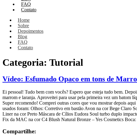
FAQ
Contato
Home
Sobre
Depoimentos
Blog
FAQ
Contato
Categoria:
Tutorial
Vídeo: Esfumado Opaco em tons de Marrom
Ei pessoal! Tudo bem com vocês? Espero que esteja tudo bem. Depoi
marrom e laranja. Aproveitei para usar pela primeira vez um batom lí
Super recomendo! Comprei outras cores que vou mostrar depois aqui n
usados foram: Olhos: Corretivo em bastão Avon na cor Bege Claro S
Liner na cor Preto Máscara de Cílios Eudora Soul turbo duplo impac
Fix da MAC na cor C4 Blush Natural Bronze – Yes Cosmetics Boca: 
Compartilhe: