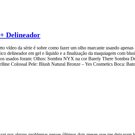
+ Delineador
to vídeo da série é sobre como fazer um olho marcante usando apenas
o delineador em gel e líquido e a finalização da maquiagem com blush 
utos usados foram: Olhos: Sombra NYX na cor Barely There Sombra Du
elline Colossal Pele: Blush Natural Bronze – Yes Cosmetics Boca: Bat
ssei por alguns problemas nesses últimos dois meses que me deixaram