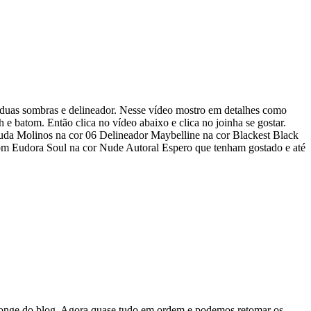
 duas sombras e delineador. Nesse vídeo mostro em detalhes como
e batom. Então clica no vídeo abaixo e clica no joinha se gostar.
da Molinos na cor 06 Delineador Maybelline na cor Blackest Black
om Eudora Soul na cor Nude Autoral Espero que tenham gostado e até
 longe do blog. Agora quase tudo em ordem e podemos retomar os