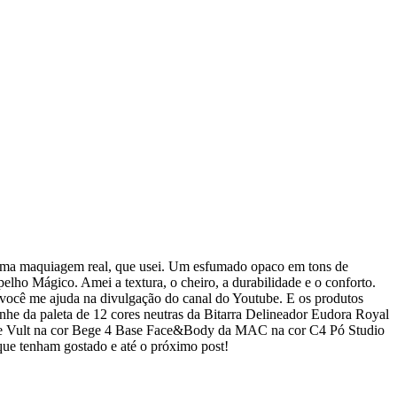
 uma maquiagem real, que usei. Um esfumado opaco em tons de
elho Mágico. Amei a textura, o cheiro, a durabilidade e o conforto.
m você me ajuda na divulgação do canal do Youtube. E os produtos
e da paleta de 12 cores neutras da Bitarra Delineador Eudora Royal
Matte Vult na cor Bege 4 Base Face&Body da MAC na cor C4 Pó Studio
e tenham gostado e até o próximo post!