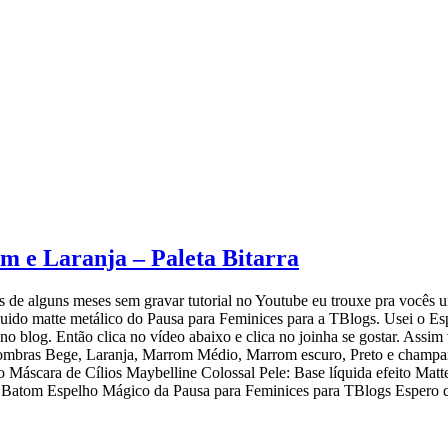
 e Laranja – Paleta Bitarra
s de alguns meses sem gravar tutorial no Youtube eu trouxe pra vocês
quido matte metálico do Pausa para Feminices para a TBlogs. Usei o Esp
o blog. Então clica no vídeo abaixo e clica no joinha se gostar. Assi
ombras Bege, Laranja, Marrom Médio, Marrom escuro, Preto e champanh
to Máscara de Cílios Maybelline Colossal Pele: Base líquida efeito 
Batom Espelho Mágico da Pausa para Feminices para TBlogs Espero qu