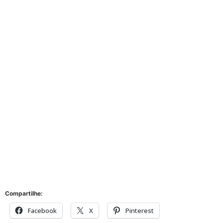
Username
Marvinnus
Email Address
fordfreak79@hotmail.com
First Name
Marvinnus
Last Name
Marvinnus
Compartilhe:
Facebook
X
Pinterest