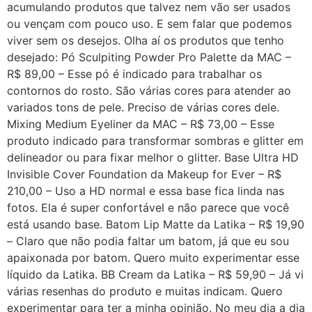
acumulando produtos que talvez nem vão ser usados
ou vençam com pouco uso. E sem falar que podemos
viver sem os desejos. Olha aí os produtos que tenho
desejado: Pó Sculpiting Powder Pro Palette da MAC –
R$ 89,00 – Esse pó é indicado para trabalhar os
contornos do rosto. São várias cores para atender ao
variados tons de pele. Preciso de várias cores dele.
Mixing Medium Eyeliner da MAC – R$ 73,00 – Esse
produto indicado para transformar sombras e glitter em
delineador ou para fixar melhor o glitter. Base Ultra HD
Invisible Cover Foundation da Makeup for Ever – R$
210,00 – Uso a HD normal e essa base fica linda nas
fotos. Ela é super confortável e não parece que você
está usando base. Batom Lip Matte da Latika – R$ 19,90
– Claro que não podia faltar um batom, já que eu sou
apaixonada por batom. Quero muito experimentar esse
líquido da Latika. BB Cream da Latika – R$ 59,90 – Já vi
várias resenhas do produto e muitas indicam. Quero
experimentar para ter a minha opinião. No meu dia a dia