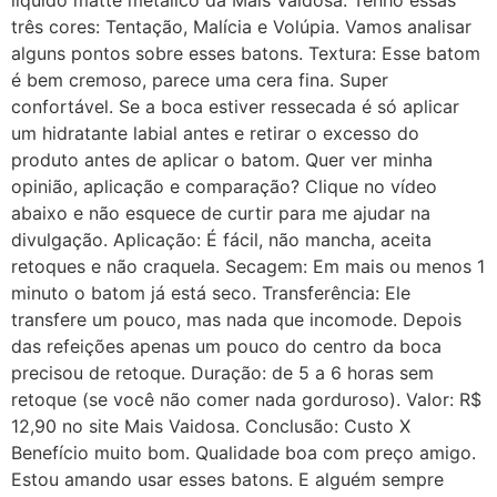
líquido matte metálico da Mais Vaidosa. Tenho essas
três cores: Tentação, Malícia e Volúpia. Vamos analisar
alguns pontos sobre esses batons. Textura: Esse batom
é bem cremoso, parece uma cera fina. Super
confortável. Se a boca estiver ressecada é só aplicar
um hidratante labial antes e retirar o excesso do
produto antes de aplicar o batom. Quer ver minha
opinião, aplicação e comparação? Clique no vídeo
abaixo e não esquece de curtir para me ajudar na
divulgação. Aplicação: É fácil, não mancha, aceita
retoques e não craquela. Secagem: Em mais ou menos 1
minuto o batom já está seco. Transferência: Ele
transfere um pouco, mas nada que incomode. Depois
das refeições apenas um pouco do centro da boca
precisou de retoque. Duração: de 5 a 6 horas sem
retoque (se você não comer nada gorduroso). Valor: R$
12,90 no site Mais Vaidosa. Conclusão: Custo X
Benefício muito bom. Qualidade boa com preço amigo.
Estou amando usar esses batons. E alguém sempre